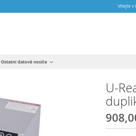
Vítejte v
Ostatní datové nosiče
U-Rea
duplik
908,0