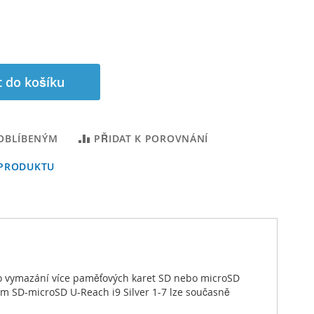
t do košíku
 OBLÍBENÝM
PŘIDAT K POROVNÁNÍ
 PRODUKTU
ebo vymazání více paměťových karet SD nebo microSD
em SD-microSD U-Reach i9 Silver 1-7 lze současně