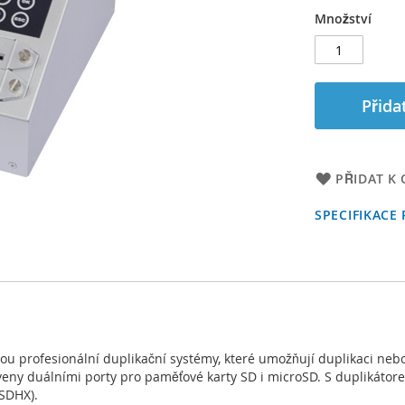
Množství
Přida
PŘIDAT K
SPECIFIKACE
jsou profesionální duplikační systémy, které umožňují duplikaci n
veny duálními porty pro paměťové karty SD i microSD. S duplikátor
 SDHX).