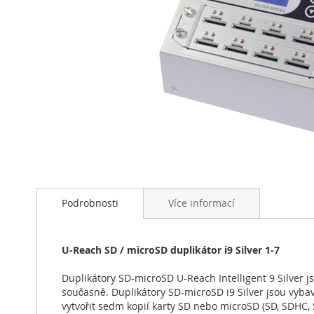
Přeskočit
na
začátek
Podrobnosti
Více informací
galerie
s
obrázky
U-Reach SD / microSD duplikátor i9 Silver 1-7
Duplikátory SD-microSD U-Reach Intelligent 9 Silver 
současně. Duplikátory SD-microSD i9 Silver jsou vyba
vytvořit sedm kopií karty SD nebo microSD (SD, SDHC,