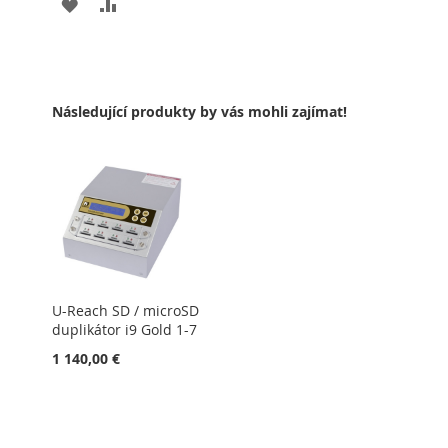
PŘIDAT
PŘIDAT
K
K
OBLÍBENÝM
POROVNÁNÍ
Následující produkty by vás mohli zajímat!
U-Reach SD / microSD
duplikátor i9 Gold 1-7
1 140,00 €