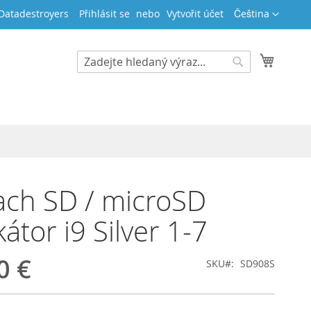
Jazyk
 Datadestroyers
Přihlásit se
Vytvořit účet
Čeština
Můj koš
Search
Search
ch SD / microSD
átor i9 Silver 1-7
0 €
SKU
SD908S