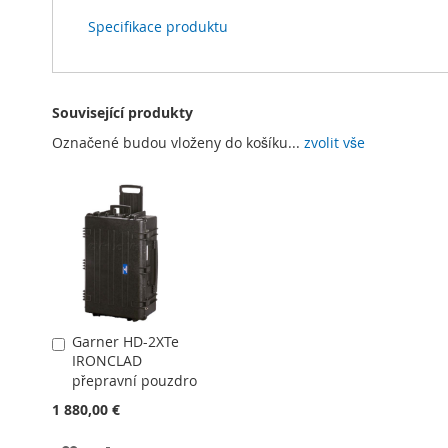
Specifikace produktu
Související produkty
Označené budou vloženy do košíku...
zvolit vše
Garner HD-2XTe
Přidat
IRONCLAD
do
přepravní pouzdro
košíku
1 880,00 €