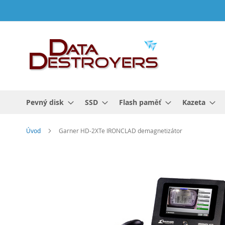
Přejít
na
obsah
Pevný disk
SSD
Flash paměť
Kazeta
Úvod
Garner HD-2XTe IRONCLAD demagnetizátor
Přeskočit
na
konec
galerie
s
obrázky