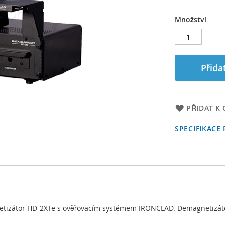
Množství
Přida
PŘIDAT K
SPECIFIKACE
izátor HD-2XTe s ověřovacím systémem IRONCLAD. Demagnetizátor 