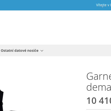
Vítejte v
Ostatní datové nosiče
Garn
dema
10 41