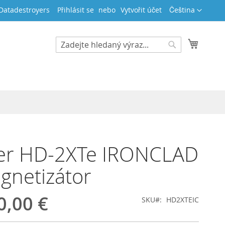
Jazyk
 Datadestroyers
Přihlásit se
Vytvořit účet
Čeština
Můj koš
Search
Search
er HD-2XTe IRONCLAD
gnetizátor
0,00 €
SKU
HD2XTEIC