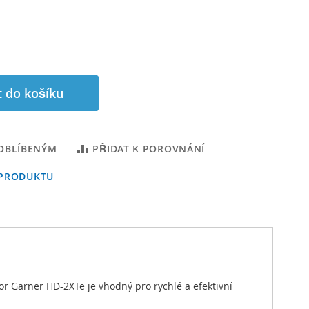
t do košíku
 OBLÍBENÝM
PŘIDAT K POROVNÁNÍ
 PRODUKTU
Garner HD-2XTe je vhodný pro rychlé a efektivní