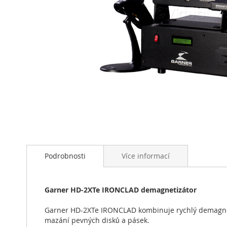
Přeskočit
na
začátek
Podrobnosti
Více informací
galerie
s
obrázky
Garner HD-2XTe IRONCLAD demagnetizátor
Garner HD-2XTe IRONCLAD kombinuje rychlý demagnet
mazání pevných disků a pásek.