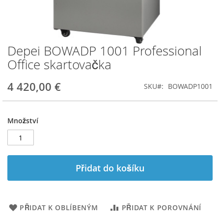
Depei BOWADP 1001 Professional
Přeskočit
na
Office skartovačka
začátek
galerie
4 420,00 €
SKU
BOWADP1001
s
obrázky
Množství
Přidat do košíku
PŘIDAT K OBLÍBENÝM
PŘIDAT K POROVNÁNÍ