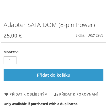
Adapter SATA DOM (8-pin Power)
Přeskočit
na
začátek
25,00 €
SKU
URZ129V3
galerie
s
obrázky
Množství
Přidat do košíku
PŘIDAT K OBLÍBENÝM
PŘIDAT K POROVNÁNÍ
Only available if purchased with a duplicator.