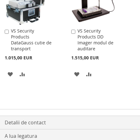
DE
DE
DORINTE
DORINTE
VS Security
VS Security
Adauga
Adauga
Products
Products DD
în
în
DataGauss cutie de
Imager modul de
cos
cos
transport
auditare
1.015,00 EUR
1.515,00 EUR
ADAUGATI
ADAUGATI
ADAUGATI
ADAUGATI
LA
PENTRU
LA
PENTRU
LISTA
COMPARARE
LISTA
COMPARARE
DE
DE
DORINTE
DORINTE
Detalii de contact
A lua legatura