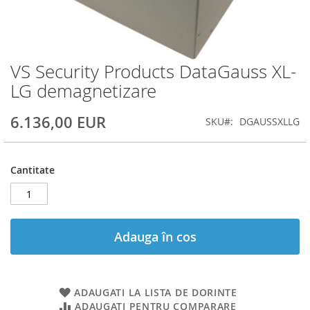
VS Security Products DataGauss XL-
Skip
to
LG demagnetizare
the
beginning
6.136,00 EUR
SKU
DGAUSSXLLG
of
the
images
gallery
Cantitate
Adauga în cos
ADAUGATI LA LISTA DE DORINTE
ADAUGATI PENTRU COMPARARE