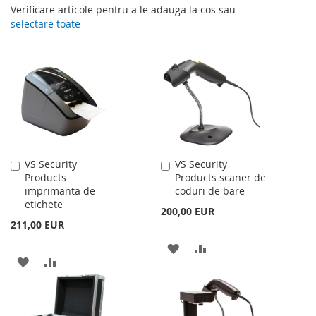
Verificare articole pentru a le adauga la cos sau
selectare toate
VS Security
VS Security
Adauga
Adauga
Products
Products scaner de
în
în
imprimanta de
coduri de bare
cos
cos
etichete
200,00 EUR
211,00 EUR
ADAUGATI
ADAUGATI
ADAUGATI
ADAUGATI
LA
PENTRU
LA
PENTRU
LISTA
COMPARARE
LISTA
COMPARARE