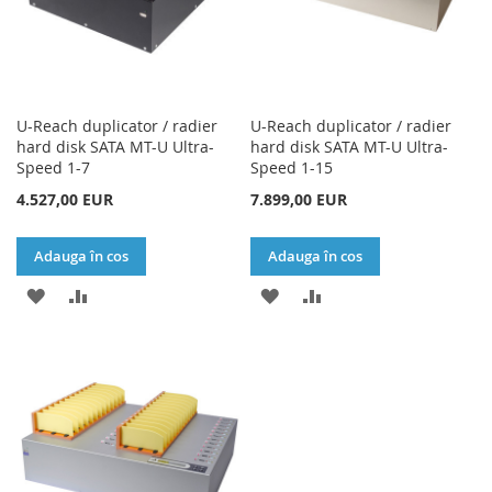
U-Reach duplicator / radier
U-Reach duplicator / radier
hard disk SATA MT-U Ultra-
hard disk SATA MT-U Ultra-
Speed 1-7
Speed 1-15
4.527,00 EUR
7.899,00 EUR
Adauga în cos
Adauga în cos
ADAUGATI
ADAUGATI
ADAUGATI
ADAUGATI
LA
PENTRU
LA
PENTRU
LISTA
COMPARARE
LISTA
COMPARARE
DE
DE
DORINTE
DORINTE