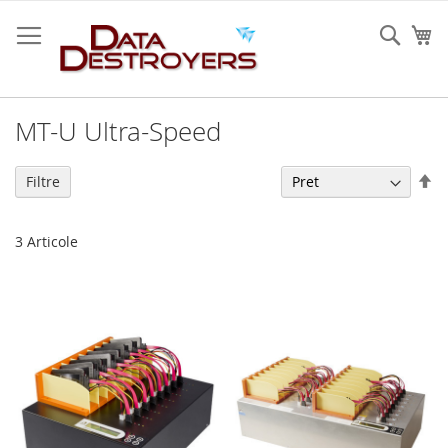
Mergeti
la
Cauta
Co
Continut
MT-U Ultra-Speed
Se
Filtre
de
3
Articole