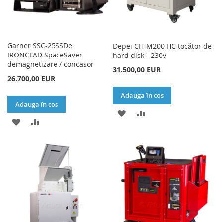
Garner SSC-25SSDe
Depei CH-M200 HC tocător de
IRONCLAD SpaceSaver
hard disk - 230v
demagnetizare / concasor
31.500,00 EUR
26.700,00 EUR
Adauga în cos
Adauga în cos
ADAUGATI
ADAUGATI
ADAUGATI
ADAUGATI
LA
PENTRU
LA
PENTRU
LISTA
COMPARARE
LISTA
COMPARARE
DE
DE
DORINTE
DORINTE