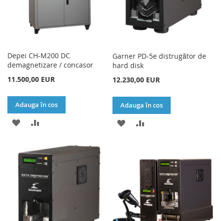
Depei CH-M200 DC
Garner PD-5e distrugător de
demagnetizare / concasor
hard disk
11.500,00 EUR
12.230,00 EUR
Adauga în cos
Adauga în cos
ADAUGATI
ADAUGATI
ADAUGATI
ADAUGATI
LA
PENTRU
LA
PENTRU
LISTA
COMPARARE
LISTA
COMPARARE
DE
DE
DORINTE
DORINTE