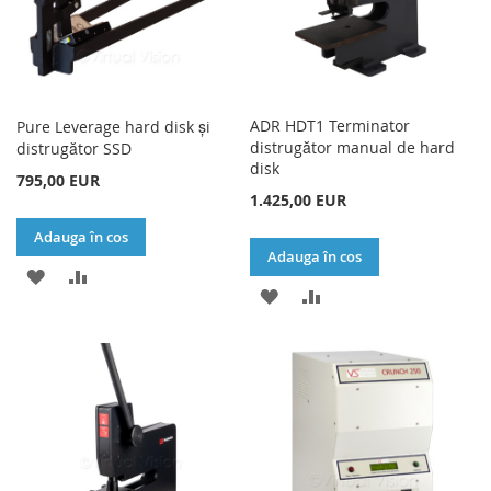
ADR HDT1 Terminator
Pure Leverage hard disk și
distrugător manual de hard
distrugător SSD
disk
795,00 EUR
1.425,00 EUR
Adauga în cos
Adauga în cos
ADAUGATI
ADAUGATI
ADAUGATI
ADAUGATI
LA
PENTRU
LA
PENTRU
LISTA
COMPARARE
LISTA
COMPARARE
DE
DE
DORINTE
DORINTE