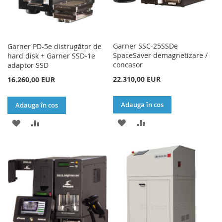
Garner SSC-25SSDe
Garner PD-5e distrugător de
SpaceSaver demagnetizare /
hard disk + Garner SSD-1e
concasor
adaptor SSD
22.310,00 EUR
16.260,00 EUR
Adauga în cos
Adauga în cos
ADAUGATI
ADAUGATI
ADAUGATI
ADAUGATI
LA
PENTRU
LA
PENTRU
LISTA
COMPARARE
LISTA
COMPARARE
DE
DE
DORINTE
DORINTE