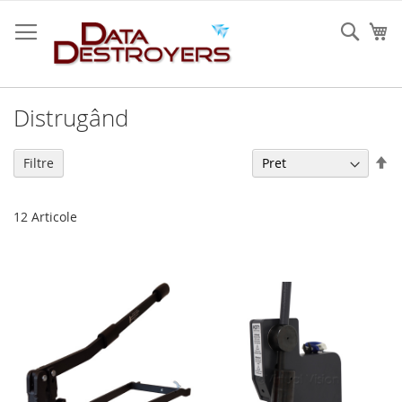
Mergeti
la
Cauta
Co
Continut
Distrugând
Se
Filtre
de
12
Articole