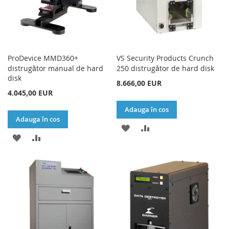
ProDevice MMD360+
VS Security Products Crunch
distrugător manual de hard
250 distrugător de hard disk
disk
8.666,00 EUR
4.045,00 EUR
Adauga în cos
Adauga în cos
ADAUGATI
ADAUGATI
ADAUGATI
ADAUGATI
LA
PENTRU
LA
PENTRU
LISTA
COMPARARE
LISTA
COMPARARE
DE
DE
DORINTE
DORINTE