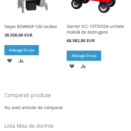
Garner ICC-1XT5SSDe unitate
Depei BOWADP S30 tocător
mobilă de distrugere
38.550,00 EUR
68.982,00 EUR
Adauga în cos
Adauga în cos
ADAUGATI
ADAUGATI
ADAUGATI
ADAUGATI
LA
PENTRU
LA
PENTRU
LISTA
COMPARARE
LISTA
COMPARARE
DE
Comparati produse
DE
DORINTE
DORINTE
Nu aveti articole de comparat.
Lista Mea de dorinte