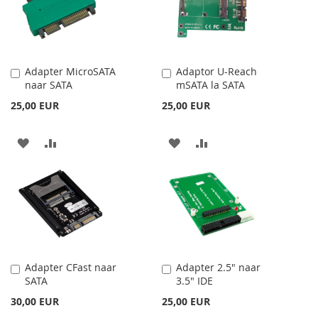
DE
DE
DORINTE
DORINTE
Adapter MicroSATA
Adaptor U-Reach
Adauga
Adauga
naar SATA
mSATA la SATA
în
în
cos
cos
25,00 EUR
25,00 EUR
ADAUGATI
ADAUGATI
ADAUGATI
ADAUGATI
LA
PENTRU
LA
PENTRU
LISTA
COMPARARE
LISTA
COMPARARE
DE
DE
DORINTE
DORINTE
Adapter CFast naar
Adapter 2.5" naar
Adauga
Adauga
SATA
3.5" IDE
în
în
cos
cos
30,00 EUR
25,00 EUR