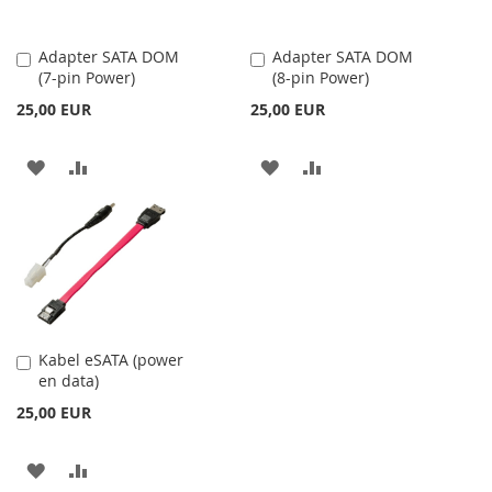
DORINTE
Adapter SATA DOM
Adapter SATA DOM
Adauga
Adauga
(7-pin Power)
(8-pin Power)
în
în
cos
cos
25,00 EUR
25,00 EUR
ADAUGATI
ADAUGATI
ADAUGATI
ADAUGATI
LA
PENTRU
LA
PENTRU
LISTA
COMPARARE
LISTA
COMPARARE
DE
DE
DORINTE
DORINTE
Kabel eSATA (power
Adauga
en data)
în
cos
25,00 EUR
ADAUGATI
ADAUGATI