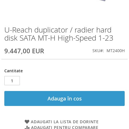
U-Reach duplicator / radier hard
Skip
to
disk SATA MT-H High-Speed 1-23
the
beginning
9.447,00 EUR
SKU
MT2400H
of
the
images
gallery
Cantitate
Adauga în cos
ADAUGATI LA LISTA DE DORINTE
ADAUGATI PENTRU COMPARARE