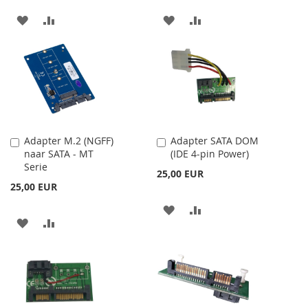
ADAUGATI
ADAUGATI
ADAUGATI
ADAUGATI
LA
PENTRU
LA
PENTRU
LISTA
COMPARARE
LISTA
COMPARARE
DE
DE
DORINTE
DORINTE
Adapter M.2 (NGFF)
Adapter SATA DOM
Adauga
Adauga
naar SATA - MT
(IDE 4-pin Power)
în
în
Serie
cos
cos
25,00 EUR
25,00 EUR
ADAUGATI
ADAUGATI
ADAUGATI
ADAUGATI
LA
PENTRU
LA
PENTRU
LISTA
COMPARARE
LISTA
COMPARARE
DE
DE
DORINTE