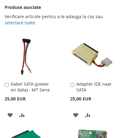
Produse asociate
Verificare articole pentru a le adauga la cos sau
selectare toate
Kabel SATA (power
Adapter IDE naar
Adauga
Adauga
en data) - MT Serie
SATA
în
în
cos
cos
25,00 EUR
25,00 EUR
ADAUGATI
ADAUGATI
ADAUGATI
ADAUGATI
LA
PENTRU
LA
PENTRU
LISTA
COMPARARE
LISTA
COMPARARE