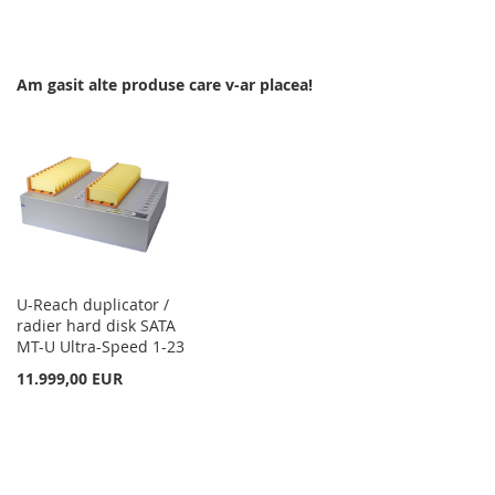
LA
PENTRU
LISTA
COMPARARE
Am gasit alte produse care v-ar placea!
DE
DORINTE
U-Reach duplicator /
radier hard disk SATA
MT-U Ultra-Speed 1-23
11.999,00 EUR