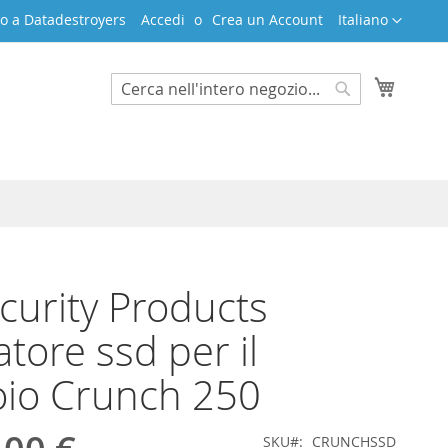
Lingua
o a Datadestroyers
Accedi
Crea un Account
Italiano
Carrello
Search
Search
curity Products
atore ssd per il
oio Crunch 250
SKU
CRUNCHSSD