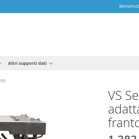
Benvenut
Altri supporti dati
 250
VS Se
adatt
frant