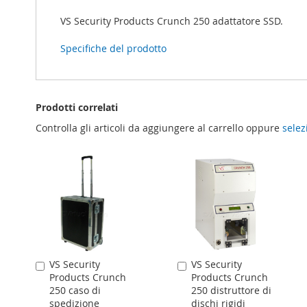
VS Security Products Crunch 250 adattatore SSD.
Specifiche del prodotto
Prodotti correlati
Controlla gli articoli da aggiungere al carrello oppure
selez
VS Security
VS Security
Aggiungi
Aggiungi
Products Crunch
Products Crunch
al
al
250 caso di
250 distruttore di
Carrello
Carrello
spedizione
dischi rigidi