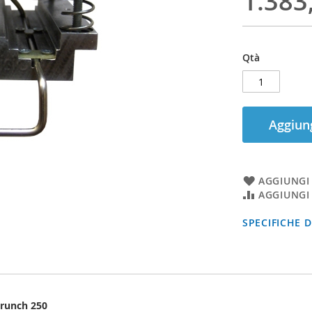
1.383
Qtà
Aggiung
AGGIUNGI 
AGGIUNGI
SPECIFICHE 
Crunch 250