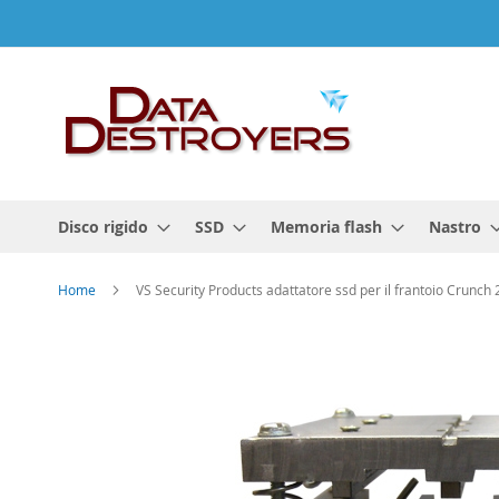
Salta
al
contenuto
Disco rigido
SSD
Memoria flash
Nastro
Home
VS Security Products adattatore ssd per il frantoio Crunch
Vai
alla
fine
della
galleria
di
immagini