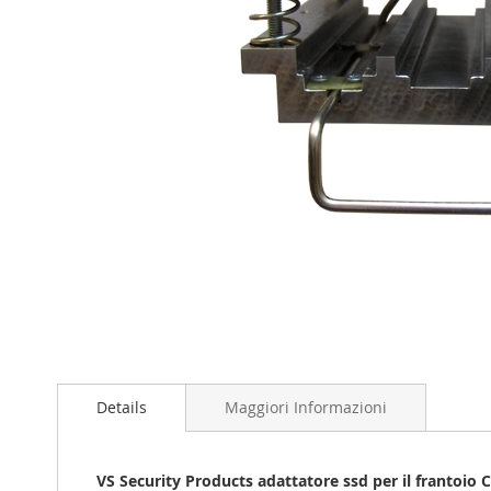
Vai
all'inizio
della
galleria
di
immagini
Details
Maggiori Informazioni
VS Security Products adattatore ssd per il frantoio 