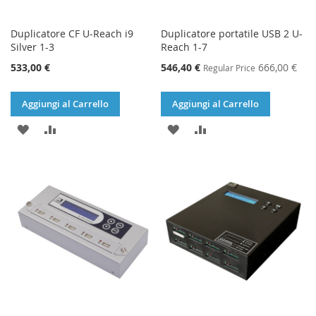
Duplicatore CF U-Reach i9
Duplicatore portatile USB 2 U-
Silver 1-3
Reach 1-7
Special
533,00 €
546,40 €
666,00 €
Regular Price
Price
Aggiungi al Carrello
Aggiungi al Carrello
AGGIUNGI
AGGIUNGI
AGGIUNGI
AGGIUNGI
ALLA
AL
ALLA
AL
LISTA
CONFRONTO
LISTA
CONFRONTO
DESIDERI
DESIDERI