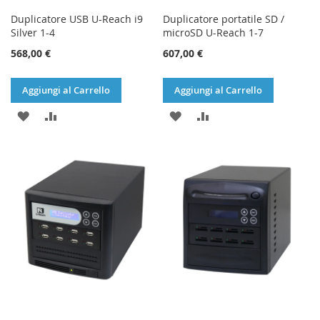
Duplicatore USB U-Reach i9
Duplicatore portatile SD /
Silver 1-4
microSD U-Reach 1-7
568,00 €
607,00 €
Aggiungi al Carrello
Aggiungi al Carrello
AGGIUNGI
AGGIUNGI
AGGIUNGI
AGGIUNGI
ALLA
AL
ALLA
AL
LISTA
CONFRONTO
LISTA
CONFRONTO
DESIDERI
DESIDERI