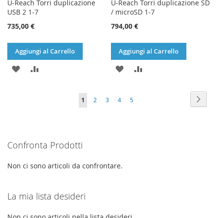
U-Reach Torri duplicazione
U-Reach Torri duplicazione SD
USB 2 1-7
/ microSD 1-7
735,00 €
794,00 €
Aggiungi al Carrello
Aggiungi al Carrello
AGGIUNGI
AGGIUNGI
AGGIUNGI
AGGIUNGI
ALLA
AL
ALLA
AL
Pagina
Pagin
Succe
Attualmente
Pagina
Pagina
Pagina
Pagina
1
2
3
4
5
LISTA
CONFRONTO
LISTA
CONFRONTO
stai
DESIDERI
DESIDERI
leggendo
Confronta Prodotti
la
pagina
Non ci sono articoli da confrontare.
La mia lista desideri
Non ci sono articoli nella lista desideri.