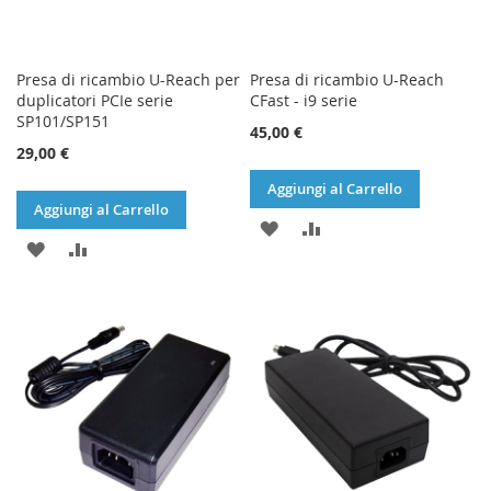
Presa di ricambio U-Reach per
Presa di ricambio U-Reach
duplicatori PCIe serie
CFast - i9 serie
SP101/SP151
45,00 €
29,00 €
Aggiungi al Carrello
Aggiungi al Carrello
AGGIUNGI
AGGIUNGI
AGGIUNGI
AGGIUNGI
ALLA
AL
ALLA
AL
LISTA
CONFRONTO
LISTA
CONFRONTO
DESIDERI
DESIDERI