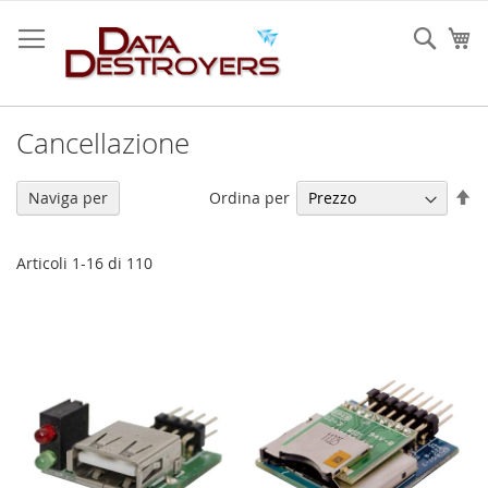
Salta
al
Sear
Ca
contenuto
Cancellazione
Im
Ordina per
Naviga per
la
di
de
Articoli
1
-
16
di
110