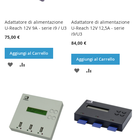
Adattatore di alimentazione
Adattatore di alimentazione
U-Reach 12V 9A - serie i9 / U3
U-Reach 12V 12,5A - serie
i9/U3
75,00 €
84,00 €
Aggiungi al Carrello
Aggiungi al Carrello
AGGIUNGI
AGGIUNGI
AGGIUNGI
AGGIUNGI
ALLA
AL
ALLA
AL
LISTA
CONFRONTO
LISTA
CONFRONTO
DESIDERI
DESIDERI