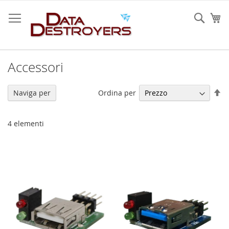
Salta
al
Sear
Ca
contenuto
Accessori
Im
Ordina per
Naviga per
la
di
de
4
elementi