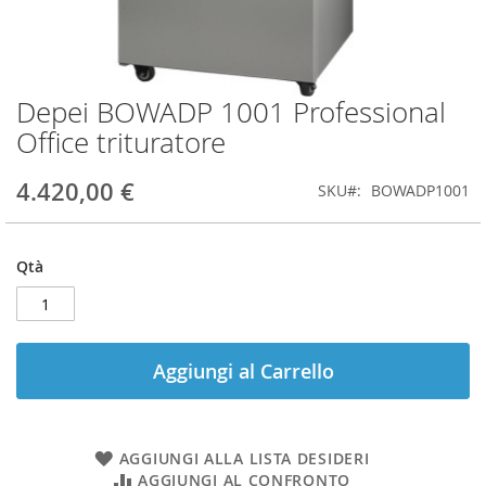
Depei BOWADP 1001 Professional
Vai
all'inizio
Office trituratore
della
galleria
4.420,00 €
SKU
BOWADP1001
di
immagini
Qtà
Aggiungi al Carrello
AGGIUNGI ALLA LISTA DESIDERI
AGGIUNGI AL CONFRONTO