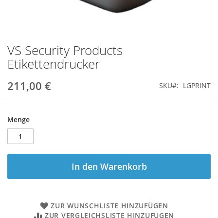
VS Security Products
Zum
Anfang
Etikettendrucker
der
Bildgalerie
211,00 €
SKU
LGPRINT
springen
Menge
In den Warenkorb
ZUR WUNSCHLISTE HINZUFÜGEN
ZUR VERGLEICHSLISTE HINZUFÜGEN