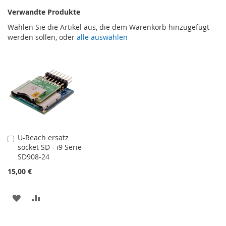
Verwandte Produkte
Wählen Sie die Artikel aus, die dem Warenkorb hinzugefügt
werden sollen, oder
alle auswählen
U-Reach ersatz
In
socket SD - i9 Serie
den
SD908-24
Warenkorb
15,00 €
ZUR
ZUR
WUNSCHLISTE
VERGLEICHSLISTE