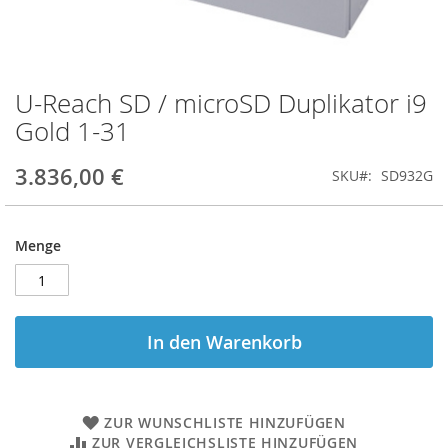
U-Reach SD / microSD Duplikator i9
Zum
Anfang
Gold 1-31
der
Bildgalerie
3.836,00 €
SKU
SD932G
springen
Menge
In den Warenkorb
ZUR WUNSCHLISTE HINZUFÜGEN
ZUR VERGLEICHSLISTE HINZUFÜGEN