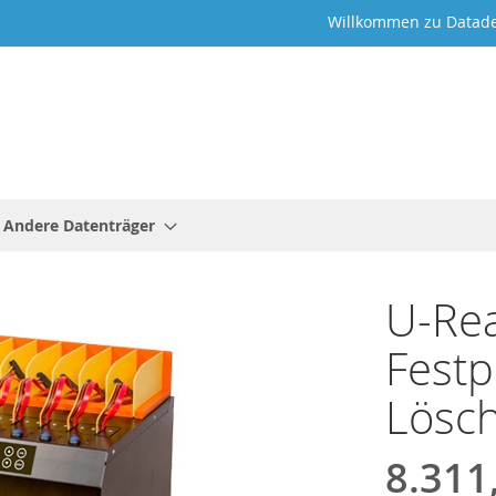
Willkommen zu Datade
Andere Datenträger
U-Rea
Festp
Lösc
8.311