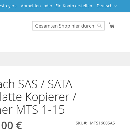
Sprache
stroyers
Anmelden
Ein Konto erstellen
Deutsch
Mein W
Search
Search
ch SAS / SATA
latte Kopierer /
her MTS 1-15
,00 €
SKU
MTS1600SAS