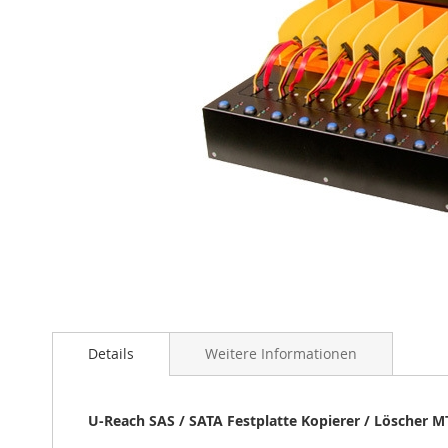
Zum
Anfang
der
Bildgalerie
springen
Details
Weitere Informationen
U-Reach SAS / SATA Festplatte Kopierer / Löscher M