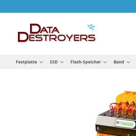
Zum
Inhalt
springen
Festplatte
SSD
Flash-Speicher
Band
Zum
Ende
der
Bildgalerie
springen