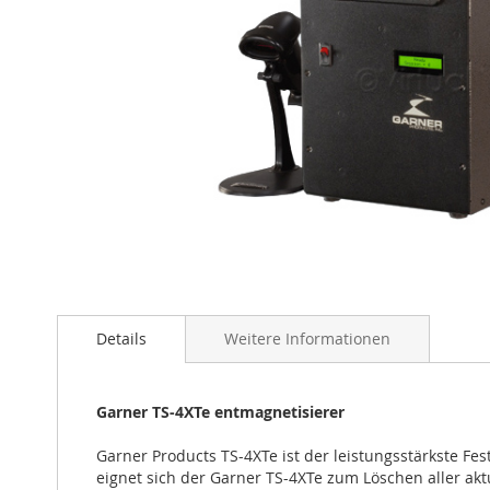
Zum
Anfang
der
Bildgalerie
Details
Weitere Informationen
springen
Garner TS-4XTe entmagnetisierer
Garner Products TS-4XTe ist der leistungsstärkste Fe
eignet sich der Garner TS-4XTe zum Löschen aller akt