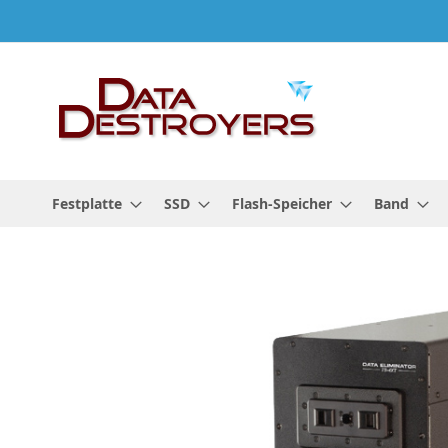
Zum
Inhalt
springen
Festplatte
SSD
Flash-Speicher
Band
Zum
Ende
der
Bildgalerie
springen