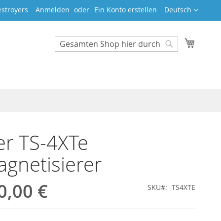
Sprache
stroyers
Anmelden
Ein Konto erstellen
Deutsch
Mein W
Search
Search
r TS-4XTe
gnetisierer
0,00 €
SKU
TS4XTE