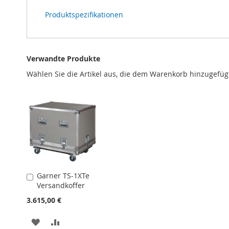
Produktspezifikationen
Verwandte Produkte
Wählen Sie die Artikel aus, die dem Warenkorb hinzugefüg
Garner TS-1XTe
In
Versandkoffer
den
Warenkorb
3.615,00 €
ZUR
ZUR