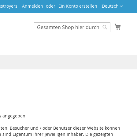
Sprache
stroyers
Anmelden
Ein Konto erstellen
Deutsch
Mein W
Search
Search
rs angegeben.
zeiten. Besucher und / oder Benutzer dieser Website können
 sind Eigentum ihrer jeweiligen Inhaber. Die gezeigten