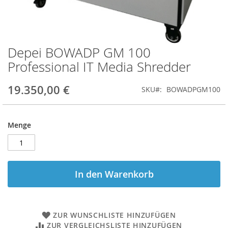
Depei BOWADP GM 100
Zum
Anfang
Professional IT Media Shredder
der
Bildgalerie
19.350,00 €
SKU
BOWADPGM100
springen
Menge
In den Warenkorb
ZUR WUNSCHLISTE HINZUFÜGEN
ZUR VERGLEICHSLISTE HINZUFÜGEN