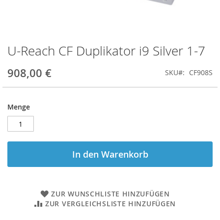
U-Reach CF Duplikator i9 Silver 1-7
Zum
Anfang
der
908,00 €
SKU
CF908S
Bildgalerie
springen
Menge
In den Warenkorb
ZUR WUNSCHLISTE HINZUFÜGEN
ZUR VERGLEICHSLISTE HINZUFÜGEN