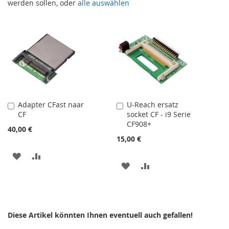
werden sollen, oder
alle auswählen
Adapter CFast naar
U-Reach ersatz
In
In
CF
socket CF - i9 Serie
den
den
CF908+
Warenkorb
Warenkorb
40,00 €
15,00 €
ZUR
ZUR
ZUR
ZUR
WUNSCHLISTE
VERGLEICHSLISTE
WUNSCHLISTE
VERGLEICHSLISTE
HINZUFÜGEN
HINZUFÜGEN
HINZUFÜGEN
HINZUFÜGEN
Diese Artikel könnten Ihnen eventuell auch gefallen!