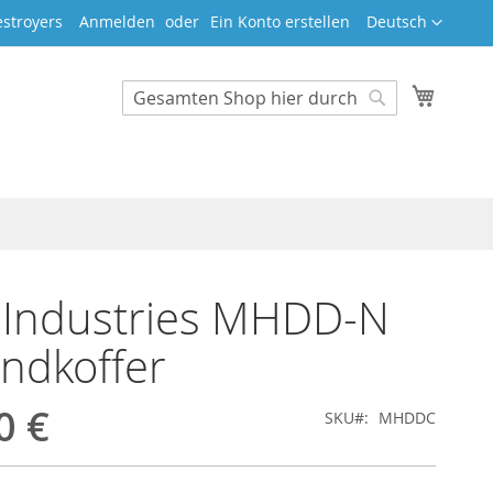
Sprache
stroyers
Anmelden
Ein Konto erstellen
Deutsch
Mein W
Search
Search
Industries MHDD-N
ndkoffer
0 €
SKU
MHDDC