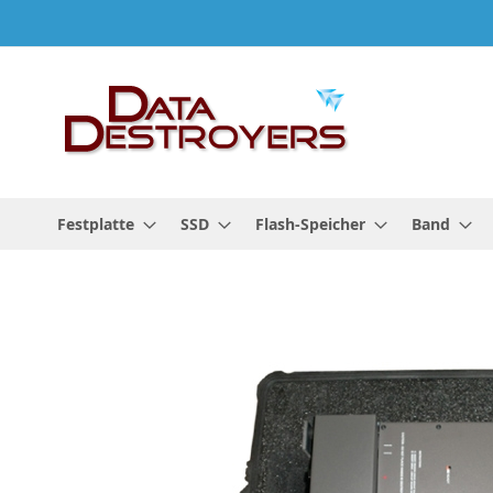
Zum
Inhalt
springen
Festplatte
SSD
Flash-Speicher
Band
Zum
Ende
der
Bildgalerie
springen