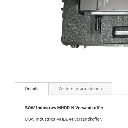
Zum
Anfang
der
Bildgalerie
Details
Weitere Informationen
springen
BOW Industries MHDD-N Versandkoffer
BOW Industries MHDD-N Versandkoffer.