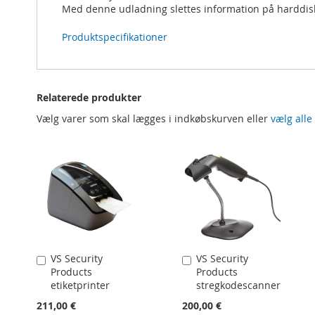
Med denne udladning slettes information på harddiske
Produktspecifikationer
Relaterede produkter
Vælg varer som skal lægges i indkøbskurven eller
vælg alle
VS Security
VS Security
Læg
Læg
Products
Products
i
i
etiketprinter
stregkodescanner
kurv
kurv
211,00 €
200,00 €