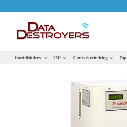
Skip
to
Content
Harddiskdrev
SSD
Glimtvis erindring
Tap
Gå
til
slutningen
af
billedgalleriet