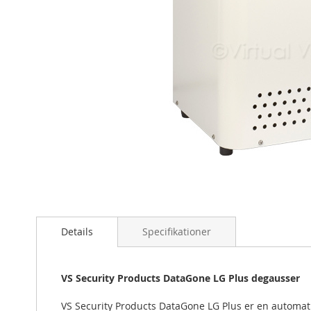
Gå
til
starten
af
billedgalleriet
Details
Specifikationer
VS Security Products DataGone LG Plus degausser
VS Security Products DataGone LG Plus er en automati