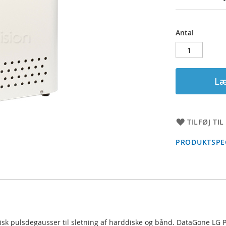
Antal
Læ
TILFØJ TI
PRODUKTSPEC
sk pulsdegausser til sletning af harddiske og bånd. DataGone LG P