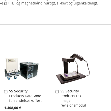
 (2+ TB) og magnetbånd hurtigt, sikkert og uigenkaldeligt.
VS Security
VS Security
Læg
Læg
Products DataGone
Products DD
i
i
forsendelseskuffert
Imager
kurv
kurv
revisionsmodul
1.408,00 €