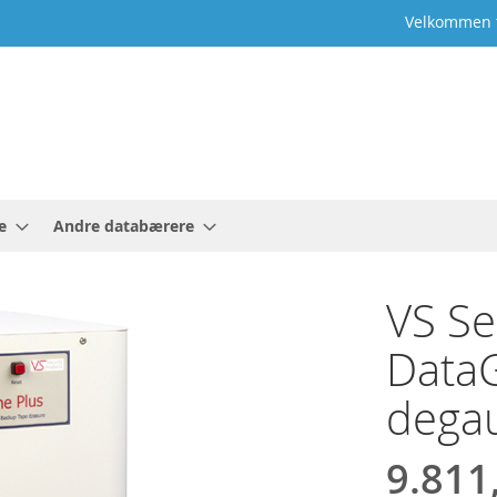
Velkommen t
e
Andre databærere
VS Se
Data
dega
9.811