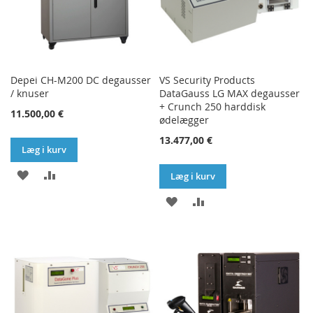
Depei CH-M200 DC degausser
VS Security Products
/ knuser
DataGauss LG MAX degausser
+ Crunch 250 harddisk
11.500,00 €
ødelægger
13.477,00 €
Læg i kurv
TILFØJ
SAMMENLIGN
Læg i kurv
TIL
TILFØJ
SAMMENLIGN
ØNSKE
TIL
LISTE
ØNSKE
LISTE