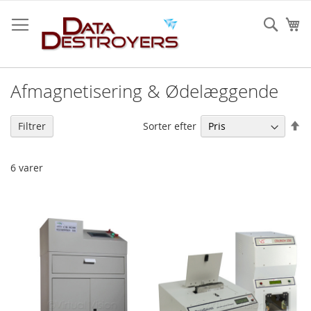
Skip
to
Sear
Mi
Content
Afmagnetisering & Ødelæggende
Fa
Sorter efter
Filtrer
or
6
varer