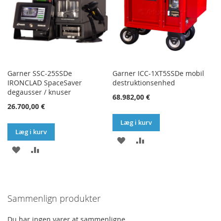
Garner SSC-25SSDe
Garner ICC-1XT5SSDe mobil
IRONCLAD SpaceSaver
destruktionsenhed
degausser / knuser
68.982,00 €
26.700,00 €
Læg i kurv
Læg i kurv
TILFØJ
SAMMENLIGN
TILFØJ
SAMMENLIGN
TIL
TIL
ØNSKE
ØNSKE
LISTE
Sammenlign produkter
LISTE
Du har ingen varer at sammenligne.