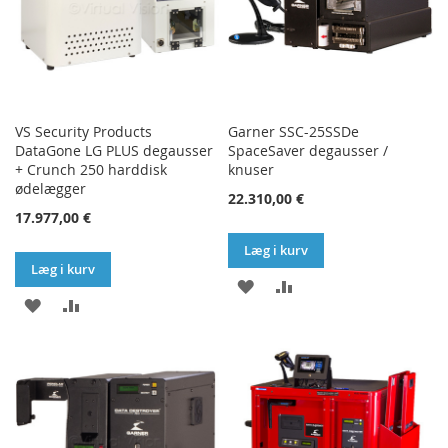
VS Security Products
Garner SSC-25SSDe
DataGone LG PLUS degausser
SpaceSaver degausser /
+ Crunch 250 harddisk
knuser
ødelægger
22.310,00 €
17.977,00 €
Læg i kurv
Læg i kurv
TILFØJ
SAMMENLIGN
TILFØJ
SAMMENLIGN
TIL
TIL
ØNSKE
ØNSKE
LISTE
LISTE