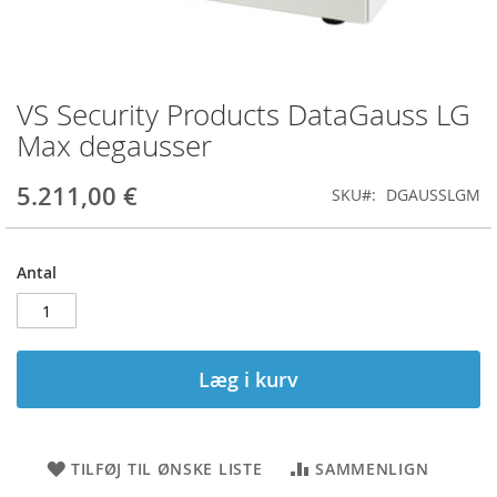
VS Security Products DataGauss LG
Gå
til
Max degausser
starten
af
5.211,00 €
SKU
DGAUSSLGM
billedgalleriet
Antal
Læg i kurv
TILFØJ TIL ØNSKE LISTE
SAMMENLIGN