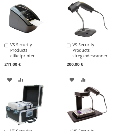
VS Security
VS Security
Læg
Læg
Products
Products
i
i
etiketprinter
stregkodescanner
kurv
kurv
211,00 €
200,00 €
TILFØJ
SAMMENLIGN
TILFØJ
SAMMENLIGN
TIL
TIL
ØNSKE
ØNSKE
LISTE
LISTE
VS Security
VS Security