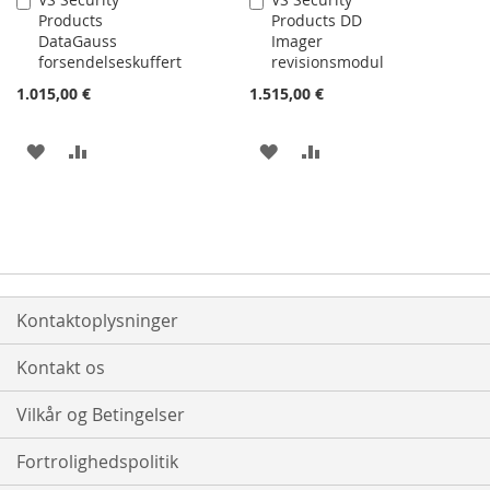
Læg
Læg
Products
Products DD
i
i
DataGauss
Imager
kurv
kurv
forsendelseskuffert
revisionsmodul
1.015,00 €
1.515,00 €
TILFØJ
SAMMENLIGN
TILFØJ
SAMMENLIGN
TIL
TIL
ØNSKE
ØNSKE
LISTE
LISTE
Kontaktoplysninger
Kontakt os
Vilkår og Betingelser
Fortrolighedspolitik