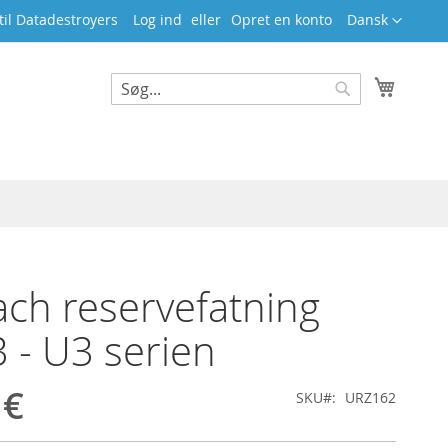
Sprog
il Datadestroyers
Log ind
Opret en konto
Dansk
Min ind
Search
Search
ch reservefatning
 - U3 serien
 €
SKU
URZ162