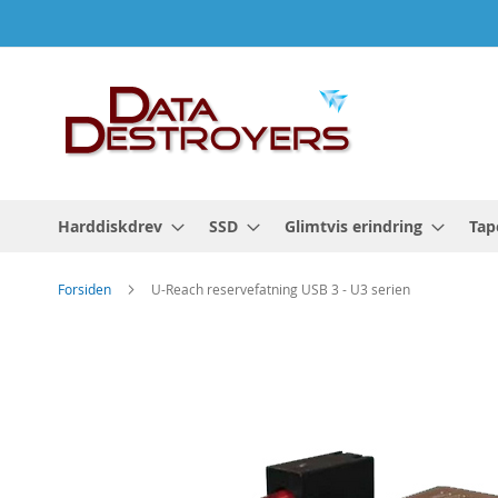
Skip
to
Content
Harddiskdrev
SSD
Glimtvis erindring
Tap
Forsiden
U-Reach reservefatning USB 3 - U3 serien
Gå
til
slutningen
af
billedgalleriet