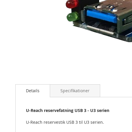
Gå
til
starten
Details
Specifikationer
af
billedgalleriet
U-Reach reservefatning USB 3 - U3 serien
U-Reach reservestik USB 3 til U3 serien.