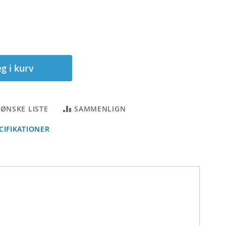
g i kurv
L ØNSKE LISTE
SAMMENLIGN
IFIKATIONER