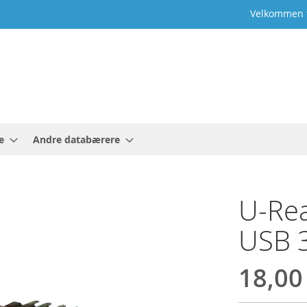
Velkommen t
e
Andre databærere
U-Rea
USB 3
18,00