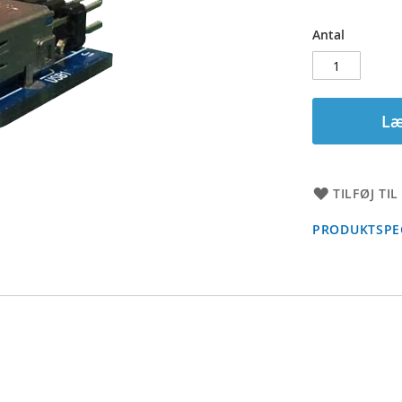
Antal
Læ
TILFØJ TI
PRODUKTSPEC