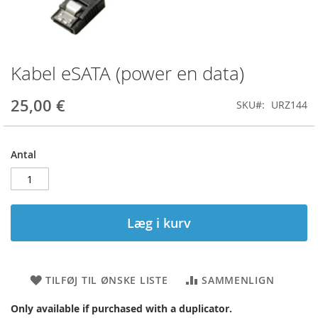
Kabel eSATA (power en data)
Gå
til
starten
25,00 €
SKU
URZ144
af
billedgalleriet
Antal
Læg i kurv
TILFØJ TIL ØNSKE LISTE
SAMMENLIGN
Only available if purchased with a duplicator.