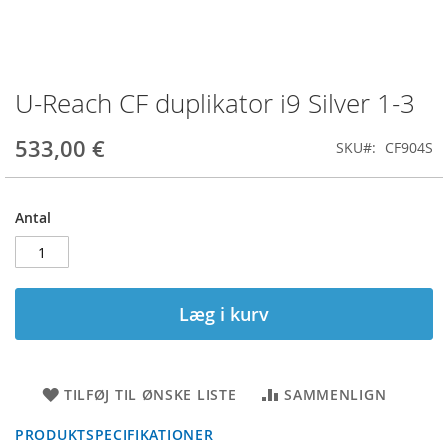
U-Reach CF duplikator i9 Silver 1-3
Gå
til
starten
533,00 €
SKU
CF904S
af
billedgalleriet
Antal
Læg i kurv
TILFØJ TIL ØNSKE LISTE
SAMMENLIGN
PRODUKTSPECIFIKATIONER