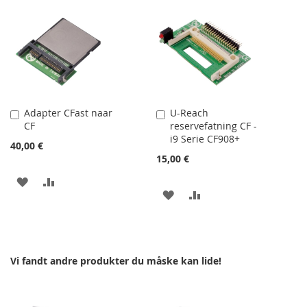
Adapter CFast naar
U-Reach
Læg
Læg
CF
reservefatning CF -
i
i
i9 Serie CF908+
kurv
kurv
40,00 €
15,00 €
TILFØJ
SAMMENLIGN
TILFØJ
SAMMENLIGN
TIL
TIL
ØNSKE
ØNSKE
LISTE
Vi fandt andre produkter du måske kan lide!
LISTE